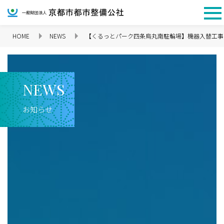
HOME
NEWS
【くるっとパーク四条烏丸南駐輪場】機器入替工事
企業情報 TOP
N
E
W
S
お知らせ
理念
代表挨拶
会社概要
沿革