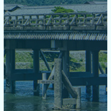
活動指針
基本方針
環境宣言
推進体制
研修
パートナーシップ
取り組みの方向性
お知らせ