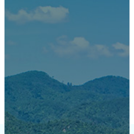
公社の強み
資産運用をご検討中の
法人・土地オーナー様へ
レンタル 事業
排水機場 事業
ホテル 事業
CSR TOP