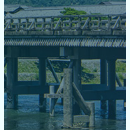
活動指針
基本方針
環境宣言
推進体制
研修
パートナーシップ
取り組みの方向性
お知らせ