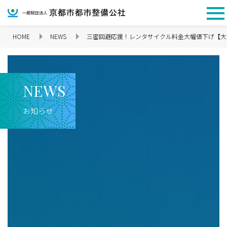
HOME
NEWS
三密回避応援！レンタサイクル料金大幅値下げ【大
企業情報 TOP
N
E
W
S
お知らせ
理念
代表挨拶
会社概要
沿革