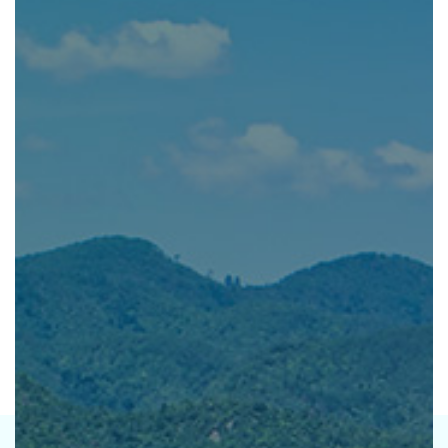
公社の強み
資産運用をご検討中の
法人・土地オーナー様へ
レンタル 事業
排水機場 事業
ホテル 事業
CSR TOP