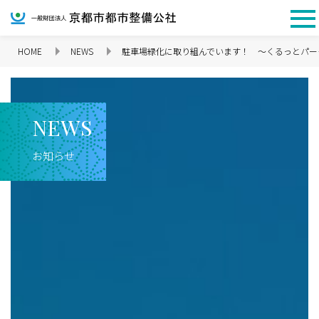
HOME
NEWS
駐車場緑化に取り組んでいます！ ～くるっとパー
企業情報 TOP
N
E
W
S
お知らせ
理念
代表挨拶
会社概要
沿革