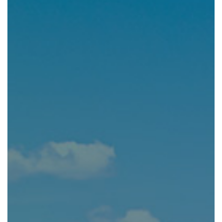
公社の強み
資産運用をご検討中の
法人・土地オーナー様へ
レンタル 事業
排水機場 事業
ホテル 事業
CSR TOP