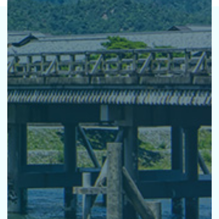
活動指針
基本方針
環境宣言
推進体制
研修
パートナーシップ
取り組みの方向性
お知らせ