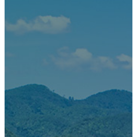
公社の強み
資産運用をご検討中の
法人・土地オーナー様へ
レンタル 事業
排水機場 事業
ホテル 事業
CSR TOP