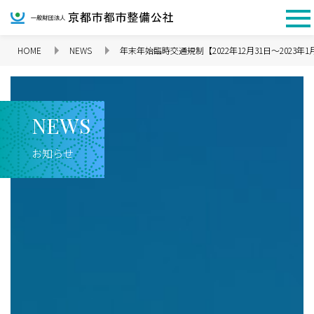
HOME
NEWS
年末年始臨時交通規制【2022年12月31日～2023年1
企業情報 TOP
N
E
W
S
お知らせ
理念
代表挨拶
会社概要
沿革