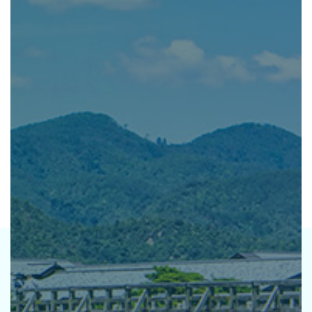
公社の強み
資産運用をご検討中の
法人・土地オーナー様へ
レンタル 事業
排水機場 事業
ホテル 事業
CSR TOP