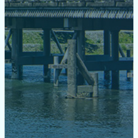
活動指針
基本方針
環境宣言
推進体制
研修
パートナーシップ
取り組みの方向性
お知らせ