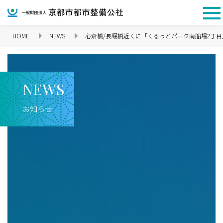
HOME
NEWS
心斎橋/長堀橋近くに「くるっとパーク南船場2丁目
企業情報 TOP
N
E
W
S
お知らせ
理念
代表挨拶
会社概要
沿革