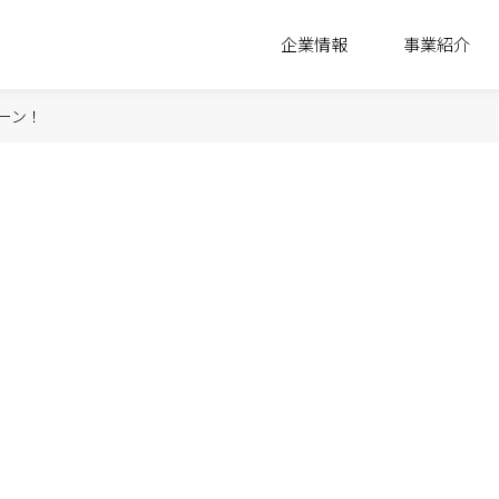
企業情報
事業紹介
ーン！
駐車場・駐輪場 事業
活動指針
理念
レ
公社の強み
推進体制
沿革
組織
資産運用をご検討中の
法人・土地オーナー様へ
取り組みの方向性
コンプライアンス
ホテル 事業