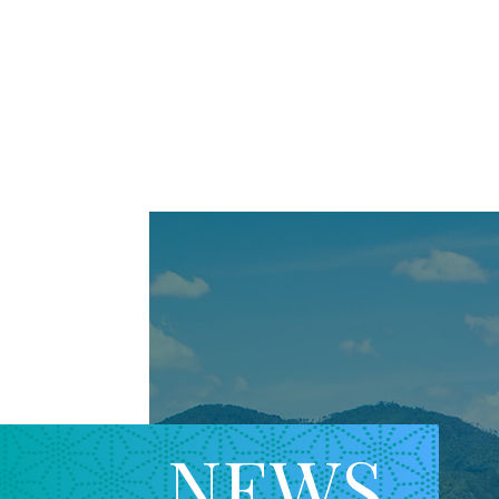
N
E
W
S