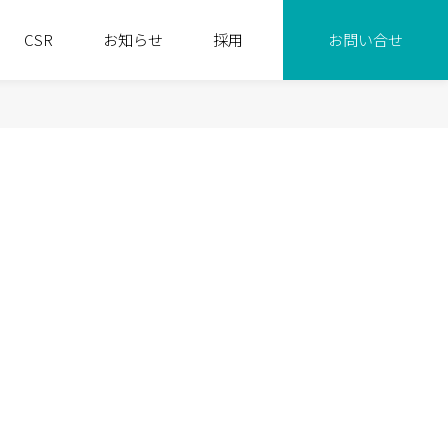
CSR
お知らせ
採用
お問い合せ
ンタル 事業
代表挨拶
基本方針
排水機場 事業
会社概要
環境宣言
図・役員紹介
研修
パートナーシップ
財務情報