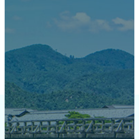
公社の強み
資産運用をご検討中の
法人・土地オーナー様へ
レンタル 事業
排水機場 事業
ホテル 事業
CSR TOP