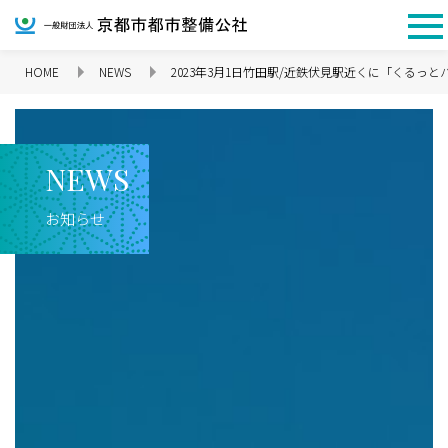
HOME
NEWS
2023年3月1日竹田駅/近鉄伏見駅近くに「くるっ
企業情報 TOP
N
E
W
S
お知らせ
理念
代表挨拶
会社概要
沿革