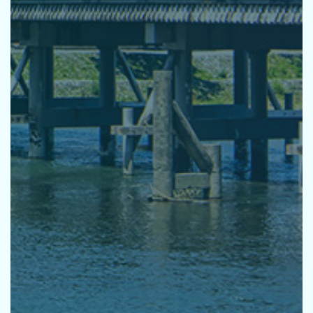
活動指針
基本方針
環境宣言
推進体制
研修
パートナーシップ
取り組みの方向性
お知らせ