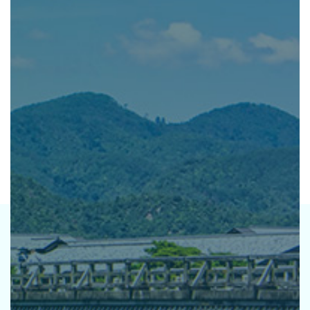
公社の強み
資産運用をご検討中の
法人・土地オーナー様へ
レンタル 事業
排水機場 事業
ホテル 事業
CSR TOP