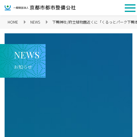
HOME
NEWS
下鴨神社/府立植物園近くに「くるっとパーク下鴨
企業情報 TOP
N
E
W
S
お知らせ
理念
代表挨拶
会社概要
沿革