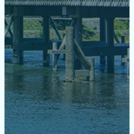
活動指針
基本方針
環境宣言
推進体制
研修
パートナーシップ
取り組みの方向性
お知らせ