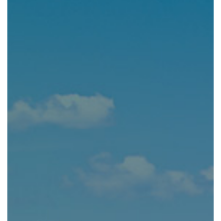
公社の強み
資産運用をご検討中の
法人・土地オーナー様へ
レンタル 事業
排水機場 事業
ホテル 事業
CSR TOP