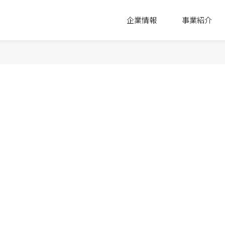
企業情報
事業紹介
駐車場・駐輪場 事業
活動指針
理念
レ
公社の強み
推進体制
沿革
組織
資産運用をご検討中の
法人・土地オーナー様へ
取り組みの方向性
コンプライアンス
ホテル 事業