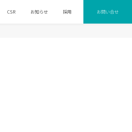
CSR
お知らせ
採用
お問い合せ
ンタル 事業
代表挨拶
基本方針
排水機場 事業
会社概要
環境宣言
図・役員紹介
研修
パートナーシップ
財務情報